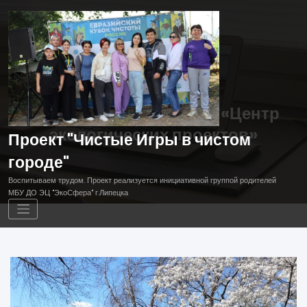
Перейти
к
содержимому
Поддержал проект ОБУ «Центр
экологических проектов»
Проект "Чистые Игры в чистом
городе"
Воспитываем трудом. Проект реализуется инициативной группой родителей
МБУ ДО ЭЦ "ЭкоСфера" г.Липецка